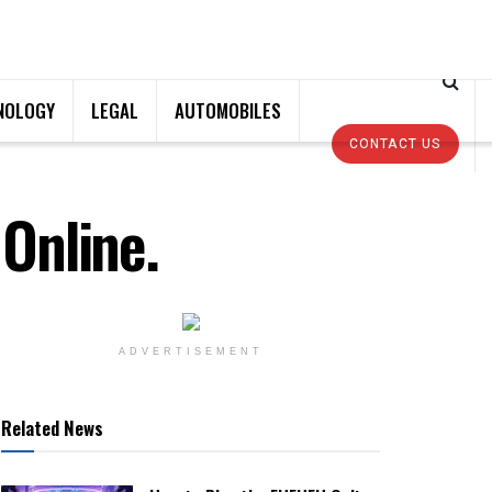
NOLOGY
LEGAL
AUTOMOBILES
CONTACT US
Online.
ADVERTISEMENT
Related News