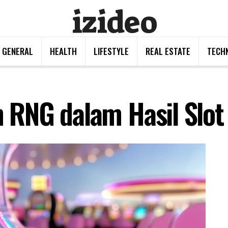
izideo
GENERAL
HEALTH
LIFESTYLE
REAL ESTATE
TECH
RNG dalam Hasil Slot 