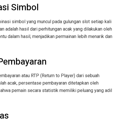
asi Simbol
asi simbol yang muncul pada gulungan slot setiap kali
an adalah hasil dari perhitungan acak yang dilakukan oleh
tentu dalam hasil, menjadikan permainan lebih menarik dan
 Pembayaran
mbayaran atau RTP (Return to Player) dari sebuah
alah acak, persentase pembayaran ditetapkan oleh
hwa pemain secara statistik memiliki peluang yang adil
tas