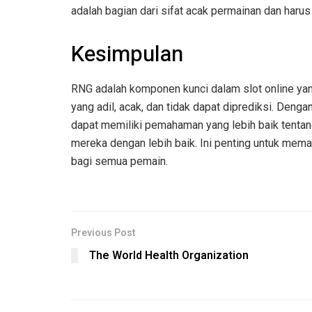
adalah bagian dari sifat acak permainan dan haru
Kesimpulan
RNG adalah komponen kunci dalam slot online ya
yang adil, acak, dan tidak dapat diprediksi. De
dapat memiliki pemahaman yang lebih baik tent
mereka dengan lebih baik. Ini penting untuk me
bagi semua pemain.
Previous Post
The World Health Organization