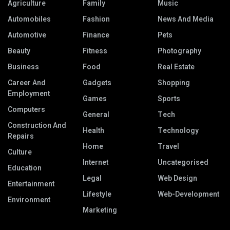
Agriculture
Family
Music
Automobiles
Fashion
News And Media
Automotive
Finance
Pets
Beauty
Fitness
Photography
Business
Food
Real Estate
Career And
Gadgets
Shopping
Employment
Games
Sports
Computers
General
Tech
Construction And
Health
Technology
Repairs
Home
Travel
Culture
Internet
Uncategorised
Education
Legal
Web Design
Entertainment
Lifestyle
Web-Development
Environment
Marketing