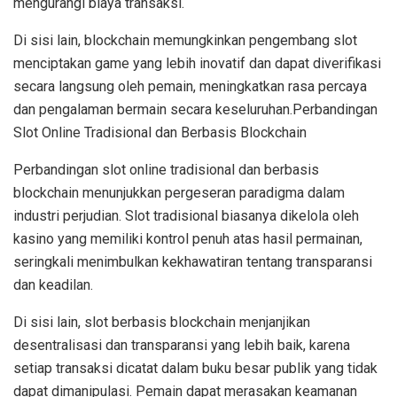
mengurangi biaya transaksi.
Di sisi lain, blockchain memungkinkan pengembang slot
menciptakan game yang lebih inovatif dan dapat diverifikasi
secara langsung oleh pemain, meningkatkan rasa percaya
dan pengalaman bermain secara keseluruhan.Perbandingan
Slot Online Tradisional dan Berbasis Blockchain
Perbandingan slot online tradisional dan berbasis
blockchain menunjukkan pergeseran paradigma dalam
industri perjudian. Slot tradisional biasanya dikelola oleh
kasino yang memiliki kontrol penuh atas hasil permainan,
seringkali menimbulkan kekhawatiran tentang transparansi
dan keadilan.
Di sisi lain, slot berbasis blockchain menjanjikan
desentralisasi dan transparansi yang lebih baik, karena
setiap transaksi dicatat dalam buku besar publik yang tidak
dapat dimanipulasi. Pemain dapat merasakan keamanan