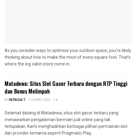
As you consider ways to optimise your outdoor space, you're likely
thinking about how to make the most of every square foot. That's
where the log cabin store come in...
Matadewa: Situs Slot Gacor Terbaru dengan RTP Tinggi
dan Bonus Melimpah
BY
PATRICIA T.
5 APRIL 2024
0
Selamat datang di Matadewa, situs slot gacor terbaru yang
menawarkan pengalaman bermain judi online yang tak
terlupakan. Kami menghadirkan berbagai pilihan permainan slot
dari provider ternama seperti Pragmatic Play,...