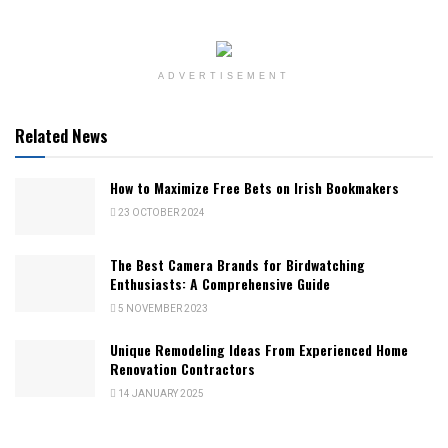
ADVERTISEMENT
Related News
How to Maximize Free Bets on Irish Bookmakers
23 OCTOBER 2024
The Best Camera Brands for Birdwatching
Enthusiasts: A Comprehensive Guide
5 NOVEMBER 2023
Unique Remodeling Ideas From Experienced Home
Renovation Contractors
14 JANUARY 2025