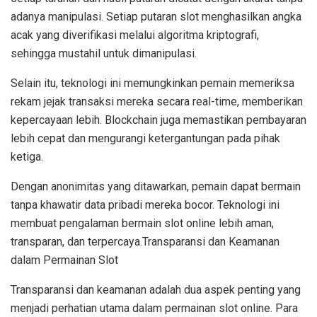
adanya manipulasi. Setiap putaran slot menghasilkan angka
acak yang diverifikasi melalui algoritma kriptografi,
sehingga mustahil untuk dimanipulasi.
Selain itu, teknologi ini memungkinkan pemain memeriksa
rekam jejak transaksi mereka secara real-time, memberikan
kepercayaan lebih. Blockchain juga memastikan pembayaran
lebih cepat dan mengurangi ketergantungan pada pihak
ketiga.
Dengan anonimitas yang ditawarkan, pemain dapat bermain
tanpa khawatir data pribadi mereka bocor. Teknologi ini
membuat pengalaman bermain slot online lebih aman,
transparan, dan terpercaya.Transparansi dan Keamanan
dalam Permainan Slot
Transparansi dan keamanan adalah dua aspek penting yang
menjadi perhatian utama dalam permainan slot online. Para