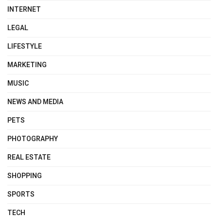
INTERNET
LEGAL
LIFESTYLE
MARKETING
MUSIC
NEWS AND MEDIA
PETS
PHOTOGRAPHY
REAL ESTATE
SHOPPING
SPORTS
TECH